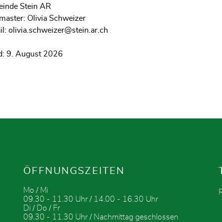
inde Stein AR
aster: Olivia Schweizer
il:
olivia.schweizer@stein.ar.ch
d: 9. August 2026
ÖFFNUNGSZEITEN
Mo / Mi
09.30 - 11.30 Uhr / 14.00 - 16.30 Uhr
Di / Do / Fr
09.30 - 11.30 Uhr / Nachmittag geschlossen