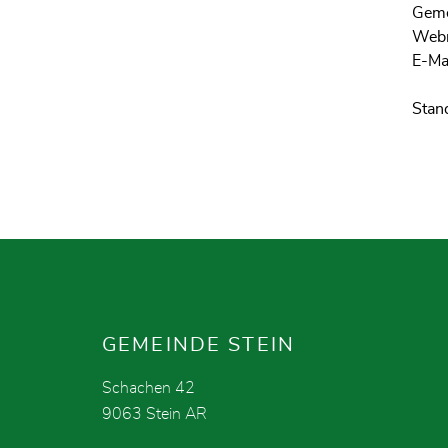
Geme
Webm
E-Ma
Stan
Fusszeile
GEMEINDE STEIN
Schachen 42
9063 Stein AR