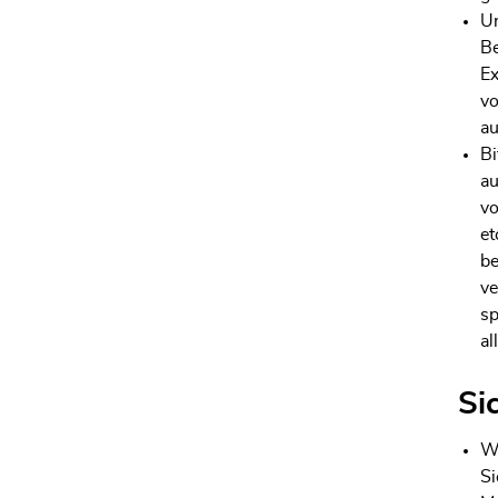
Un
Be
Ex
vo
au
Bi
au
vo
et
be
ve
sp
al
Si
Wi
Si