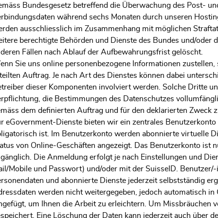
mäss Bundesgesetz betreffend die Überwachung des Post- un
rbindungsdaten während sechs Monaten durch unseren Hostin
rden ausschliesslich im Zusammenhang mit möglichen Straftate
itere berechtigte Behörden und Dienste des Bundes und/oder d
deren Fällen nach Ablauf der Aufbewahrungsfrist gelöscht.
nn Sie uns online personenbezogene Informationen zustellen, 
teilten Auftrag. Je nach Art des Dienstes können dabei unters
treiber dieser Komponenten involviert werden. Solche Dritte 
rpflichtung, die Bestimmungen des Datenschutzes vollumfängli
mäss dem definierten Auftrag und für den deklarierten Zweck 
r eGovernment-Dienste bieten wir ein zentrales Benutzerkonto an
ligatorisch ist. Im Benutzerkonto werden abonnierte virtuelle D
atus von Online-Geschäften angezeigt. Das Benutzerkonto ist n
gänglich. Die Anmeldung erfolgt je nach Einstellungen und Diens
il/Mobile und Passwort) und/oder mit der SuisseID. Benutzer/-
rsonendaten und abonnierte Dienste jederzeit selbstständig erg
ressdaten werden nicht weitergegeben, jedoch automatisch in
ngefügt, um Ihnen die Arbeit zu erleichtern. Um Missbräuchen 
speichert. Eine Löschung der Daten kann jederzeit auch über d