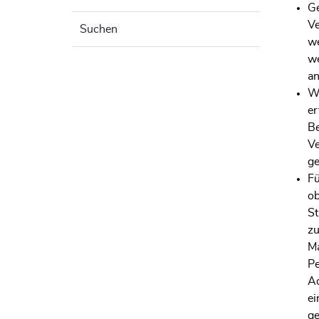
Ge
Ve
Suchen
we
we
an
We
er
Be
Ve
ge
Fü
ob
St
zu
Ma
Pe
Ad
ei
ge