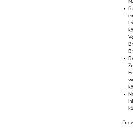
Ma
Be
ei
Di
kö
Ve
Br
Br
Be
Ze
Pr
wi
kö
Ne
In
kö
Für 