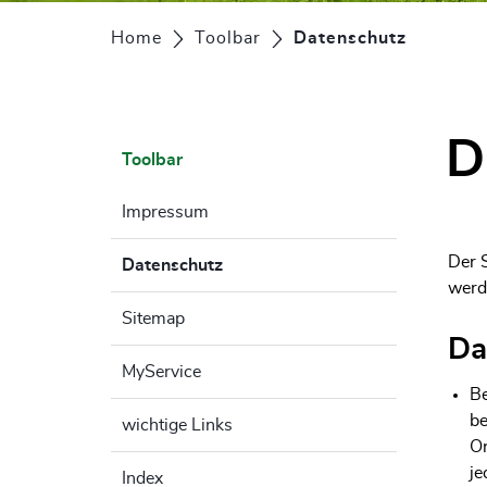
Home
Toolbar
Datenschutz
(ausgew
D
Toolbar
Impressum
Der S
Datenschutz
(ausgewählt)
werd
Sitemap
Da
MyService
Be
be
wichtige Links
Or
je
Index