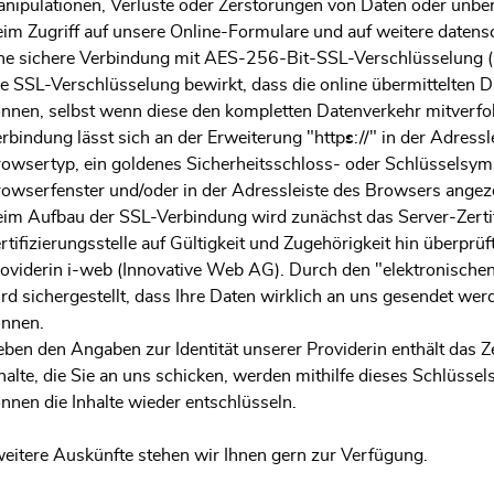
nipulationen, Verluste oder Zerstörungen von Daten oder unbere
im Zugriff auf unsere Online-Formulare und auf weitere datens
ne sichere Verbindung mit AES-256-Bit-SSL-Verschlüsselung (S
e SSL-Verschlüsselung bewirkt, dass die online übermittelten D
nnen, selbst wenn diese den kompletten Datenverkehr mitverfo
rbindung lässt sich an der Erweiterung "http
s
://" in der Adress
owsertyp, ein goldenes Sicherheitsschloss- oder Schlüsselsymb
owserfenster und/oder in der Adressleiste des Browsers angeze
im Aufbau der SSL-Verbindung wird zunächst das Server-Zertif
rtifizierungsstelle auf Gültigkeit und Zugehörigkeit hin überprüft
oviderin i-web (Innovative Web AG). Durch den "elektronisch
rd sichergestellt, dass Ihre Daten wirklich an uns gesendet we
nnen.
ben den Angaben zur Identität unserer Providerin enthält das Zer
halte, die Sie an uns schicken, werden mithilfe dieses Schlüssel
nnen die Inhalte wieder entschlüsseln.
weitere Auskünfte stehen wir Ihnen gern zur Verfügung.