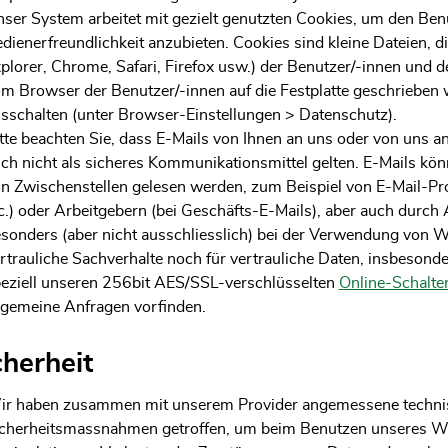
ser System arbeitet mit gezielt genutzten Cookies, um den Ben
dienerfreundlichkeit anzubieten. Cookies sind kleine Dateien, 
plorer, Chrome, Safari, Firefox usw.) der Benutzer/-innen un
m Browser der Benutzer/-innen auf die Festplatte geschrieben 
sschalten (unter Browser-Einstellungen > Datenschutz).
tte beachten Sie, dass E-Mails von Ihnen an uns oder von uns a
ch nicht als sicheres Kommunikationsmittel gelten. E-Mails k
n Zwischenstellen gelesen werden, zum Beispiel von E-Mail-Pr
c.) oder Arbeitgebern (bei Geschäfts-E-Mails), aber auch durch A
sonders (aber nicht ausschliesslich) bei der Verwendung von 
rtrauliche Sachverhalte noch für vertrauliche Daten, insbesonde
eziell unseren 256bit AES/SSL-verschlüsselten
Online-Schalte
lgemeine Anfragen vorfinden.
cherheit
r haben zusammen mit unserem Provider angemessene technis
cherheitsmassnahmen getroffen, um beim Benutzen unseres Web