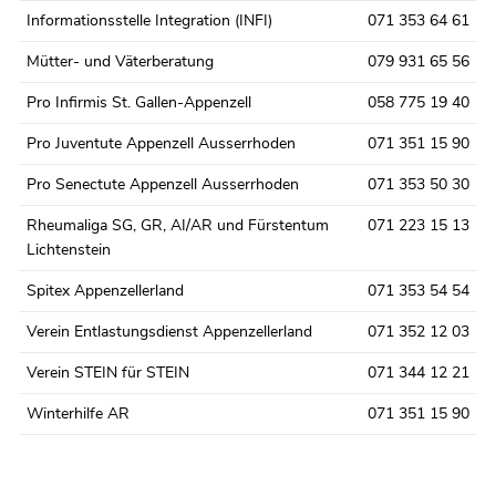
Informationsstelle Integration (INFI)
071 353 64 61
Mütter- und Väterberatung
079 931 65 56
Pro Infirmis St. Gallen-Appenzell
058 775 19 40
Pro Juventute Appenzell Ausserrhoden
071 351 15 90
Pro Senectute Appenzell Ausserrhoden
071 353 50 30
Rheumaliga SG, GR, AI/AR und Fürstentum
071 223 15 13
Lichtenstein
Spitex Appenzellerland
071 353 54 54
Verein Entlastungsdienst Appenzellerland
071 352 12 03
Verein STEIN für STEIN
071 344 12 21
Winterhilfe AR
071 351 15 90