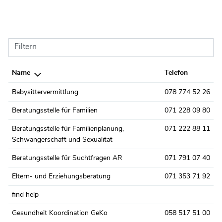
Filtern
Name
Telefon
Babysittervermittlung
078 774 52 26
Beratungsstelle für Familien
071 228 09 80
Beratungsstelle für Familienplanung,
071 222 88 11
Schwangerschaft und Sexualität
Beratungsstelle für Suchtfragen AR
071 791 07 40
Eltern- und Erziehungsberatung
071 353 71 92
find help
Gesundheit Koordination GeKo
058 517 51 00