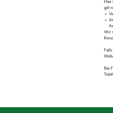
Hier 
gilt 
Ve
Am
An
Wir 
Konz
Falls
Webs
Bei 
Tele
Fusszeile