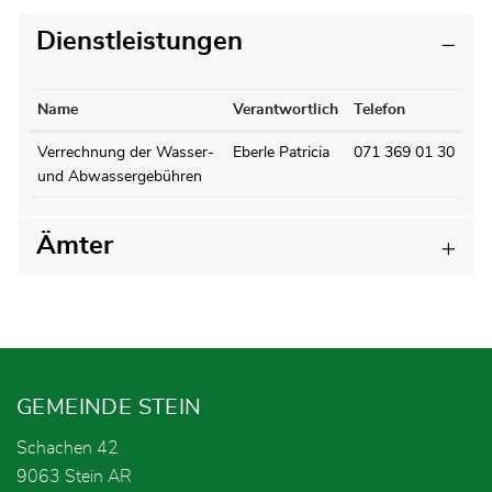
Dienstleistungen
Name
Verantwortlich
Telefon
Verrechnung der Wasser-
Eberle Patricia
071 369 01 30
und Abwassergebühren
Ämter
Fusszeile
GEMEINDE STEIN
Schachen 42
9063 Stein AR