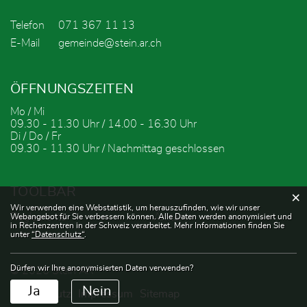
Telefon
071 367 11 13
E-Mail
gemeinde@stein.ar.ch
ÖFFNUNGSZEITEN
Mo / Mi
09.30 - 11.30 Uhr / 14.00 - 16.30 Uhr
Di / Do / Fr
09.30 - 11.30 Uhr / Nachmittag geschlossen
TOOLBAR
×
Webstatistik
Wir verwenden eine Webstatistik, um herauszufinden, wie wir unser
Reglemente
Ämter
Webangebot für Sie verbessern können. Alle Daten werden anonymisiert und
in Rechenzentren in der Schweiz verarbeitet. Mehr Informationen finden Sie
unter
“Datenschutz“
.
Dürfen wir Ihre anonymisierten Daten verwenden?
© 2026 Stein AR
Ja
Nein
Datenschutz
Impressum
Sitemap