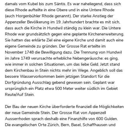
damals vom Kubel bis zum Säntis. Es war naheliegend, dass sich
diese Rhode aufteilte in eine Obere und in eine Untere Rhode
(auch Horgenbühler Rhode genannt). Der starke Anstieg der
Appenzeller Bevölkerung im 19. Jahrhundert brachte es mit sich,
dass auch die Kirche in Hundwil ständig zu klein war. Die Untere
Rhode war grundsätzlich gegen eine geplante Kirchenerweiterung.
Sie hatten das erklärte Ziel eine eigene Kirche und damit auch eine
eigene Gemeinde zu gründen. Der Grosse Rat erteilte im
November 1748 die Bewilligung dazu. Die Trennung von Hundwil
im Jahre 1749 verursachte erhebliche Nebengeräusche: es ging,
wie immer in solchen Situationen, um das liebe Geld. Jetzt stand
dem Kirchenbau in Stein nichts mehr im Wege. Angeblich soll das
bessere Wasservorkommen beim jetzigen Standort für die
Dorfgründung Ausschlag gebend gewesen sein. Geplant war
ursprünglich ein Platz etwa 500 Meter weiter südlich im Gebiet
Reute/Auf Stein.
Der Bau der neuen Kirche überforderte finanziell die Möglichkeiten
der neue Gemeinde Stein. Der Grosse Rat von Appenzell
Ausserrhoden sprach deshalb eine Finanzhilfe von 600 Gulden.
Die evangelischen Orte Zürich, Bern, Basel, Schaffhausen und