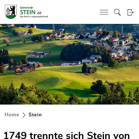
Kopfzeile
zur Startseite
Direkt zur Hauptnavigation
Direkt zum Inhalt
Direkt zur Suche
Direkt zum Stichwortverzeichnis
zur Startseite
Direkt zur Hauptnavigation
Direkt zum Inhalt
Direkt zur Suche
Direkt zum Stichwortverzeichnis
Inhalt
Home
Stein
(ausgewählt)
1749 trennte sich Stein von